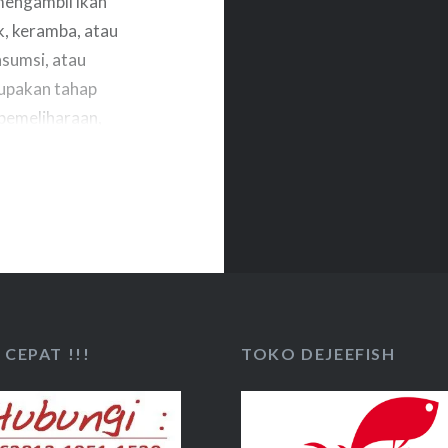
mengambil ikan
k, keramba, atau
nsumsi, atau
rupakan tahap
 pemeliharaan,
an manajemen
s panen ikan
CEPAT !!!
TOKO DEJEEFISH