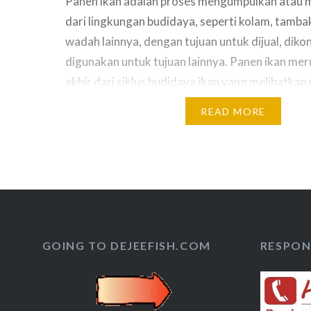
Panen ikan adalah proses mengumpulkan atau 
dari lingkungan budidaya, seperti kolam, tamba
wadah lainnya, dengan tujuan untuk dijual, diko
digunakan untuk tujuan lainnya. Panen ikan me
akhir dari siklus budidaya ikan yang melibatkan
pemberian pakan, pemantauan pertumbuhan, d
READ MORE
kesehatan ikan selama periode budidaya. Prose
dapat…
GOING TO DEJEEFISH.COM
RESPON 