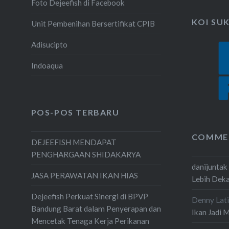
Foto Dejeefish di Facebook
KOI SU
Unit Pembenihan Bersertifikat CPIB
Adisucipto
Indoaqua
POS-POS TERBARU
COMME
DEJEEFISH MENDAPAT
PENGHARGAAN SHIDAKARYA
danijuntak
JASA PERAWATAN IKAN HIAS
Lebih Dek
Dejeefish Perkuat Sinergi di BPVP
Denny Lati
Bandung Barat dalam Penyerapan dan
Ikan Jadi 
Mencetak Tenaga Kerja Perikanan