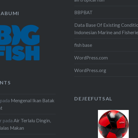
BBPBAT
KABUMI
Data Base Of Existing Conditi
Indonesian Marine and Fisheri
fish base
WordPress.com
WordPress.org
NTS
DEJEEFUTSAL
pada
Mengenal Ikan Batak
at
r
pada
Air Terlalu Dingin,
Malas Makan