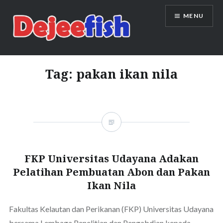
Skip
MENU
to
content
DEJEEFISH | PRODUSEN BENIH
IKAN BERKUALITAS INDONESIA
Tag:
pakan ikan nila
FKP Universitas Udayana Adakan
Pelatihan Pembuatan Abon dan Pakan
Ikan Nila
Fakultas Kelautan dan Perikanan (FKP) Universitas Udayana
bersama Lembaga Penelitian dan Pengabdian kepada