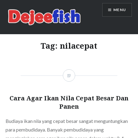
Skip
MENU
to
content
DEJEEFISH | PRODUSEN BENIH
IKAN BERKUALITAS INDONESIA
Tag:
nilacepat
Cara Agar Ikan Nila Cepat Besar Dan
Panen
Budiaya ikan nila yang cepat besar sangat menguntungkan
para pembudidaya. Banyak pembudidaya yang