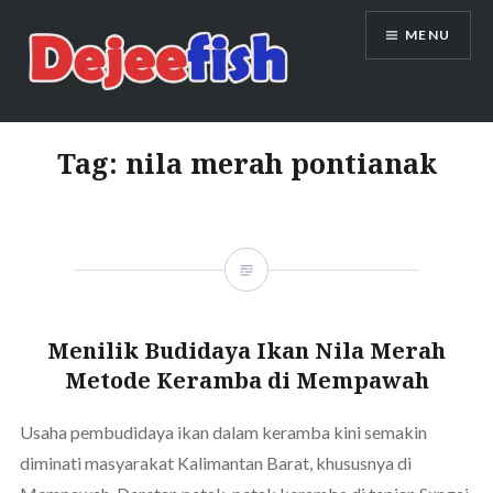
Skip
MENU
to
content
DEJEEFISH | PRODUSEN BENIH
IKAN BERKUALITAS INDONESIA
Tag:
nila merah pontianak
Menilik Budidaya Ikan Nila Merah
Metode Keramba di Mempawah
Usaha pembudidaya ikan dalam keramba kini semakin
diminati masyarakat Kalimantan Barat, khususnya di