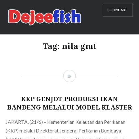
Skip
MENU
to
content
DEJEEFISH | PRODUSEN BENIH
IKAN BERKUALITAS INDONESIA
Tag:
nila gmt
KKP GENJOT PRODUKSI IKAN
BANDENG MELALUI MODEL KLASTER
JAKARTA, (21/6) – Kementerian Kelautan dan Perikanan
(KKP) melalui Direktorat Jenderal Perikanan Budidaya