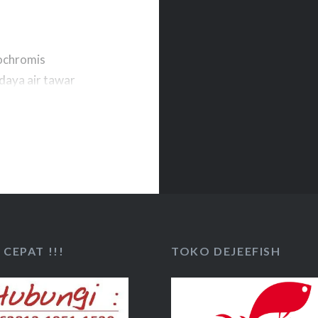
eochromis
daya air tawar
rtumbuhannya yang
dagingnya yang
ra pembudidaya.
 Kelautan dan
CEPAT !!!
TOKO DEJEEFISH