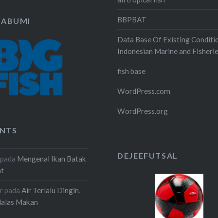
BBPBAT
KABUMI
Data Base Of Existing Conditi
Indonesian Marine and Fisheri
fish base
WordPress.com
WordPress.org
NTS
DEJEEFUTSAL
pada
Mengenal Ikan Batak
at
r
pada
Air Terlalu Dingin,
Malas Makan