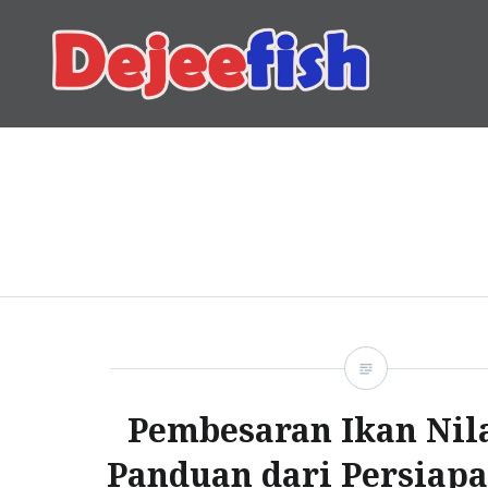
Skip
to
content
DEJEEFISH | PRODUSEN 
Pembesaran Ikan Nila
Panduan dari Persiap