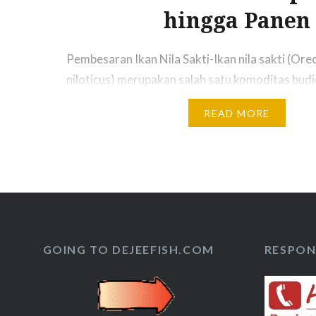
hingga Panen
Pembesaran Ikan Nila Sakti-Ikan nila sakti (Or
niloticus) merupakan salah satu komoditas budi
yang populer di Indonesia. Dikenal dengan pe
READ MORE
cepat, ketahanan terhadap penyakit, dan rasa 
lezat, ikan nila sakti menjadi pilihan favorit pa
Ikan nila ini baru saja dilepas oleh Kementerian
Perikanan RI berdasarkan KEPMEN KKP…
GOING TO DEJEEFISH.COM
RESPON 