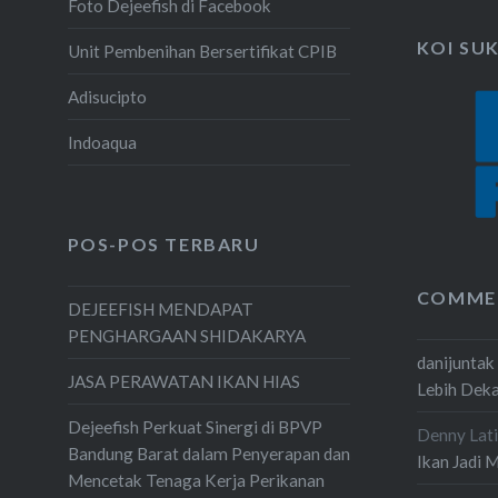
Foto Dejeefish di Facebook
KOI SU
Unit Pembenihan Bersertifikat CPIB
Adisucipto
Indoaqua
POS-POS TERBARU
COMME
DEJEEFISH MENDAPAT
PENGHARGAAN SHIDAKARYA
danijuntak
JASA PERAWATAN IKAN HIAS
Lebih Dek
Dejeefish Perkuat Sinergi di BPVP
Denny Lati
Bandung Barat dalam Penyerapan dan
Ikan Jadi 
Mencetak Tenaga Kerja Perikanan