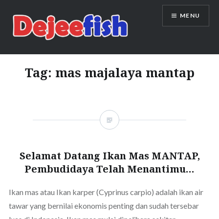
Skip
MENU
to
content
DEJEEFISH | PRODUSEN BENIH
IKAN BERKUALITAS INDONESIA
Tag:
mas majalaya mantap
Selamat Datang Ikan Mas MANTAP,
Pembudidaya Telah Menantimu…
Ikan mas atau Ikan karper (Cyprinus carpio) adalah ikan air
tawar yang bernilai ekonomis penting dan sudah tersebar