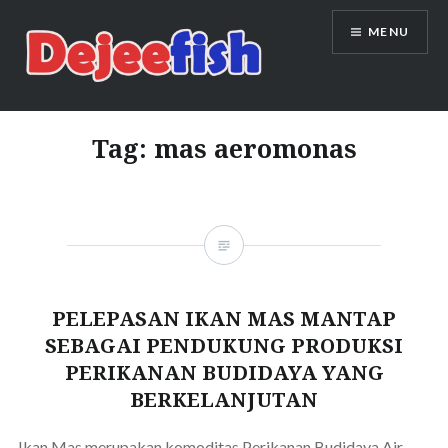
Skip
MENU
to
content
DEJEEFISH | PRODUSEN BENIH
IKAN BERKUALITAS INDONESIA
Tag:
mas aeromonas
PELEPASAN IKAN MAS MANTAP
SEBAGAI PENDUKUNG PRODUKSI
PERIKANAN BUDIDAYA YANG
BERKELANJUTAN
Ikan Mas merupakan komoditas Perikanan Budidaya Air