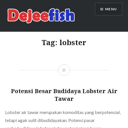
Skip
MENU
to
content
DEJEEFISH | PRODUSEN BENIH
IKAN BERKUALITAS INDONESIA
Tag:
lobster
Potensi Besar Budidaya Lobster Air
Tawar
Lobster air tawar merupakan komoditas yang berpotensial,
tetapi agak sulit dibudidayakan. Potensi pasar