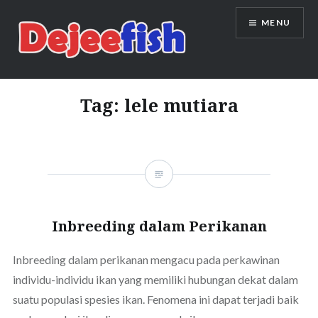
Skip
MENU
to
content
DEJEEFISH | PRODUSEN BENIH
IKAN BERKUALITAS INDONESIA
Tag:
lele mutiara
Inbreeding dalam Perikanan
Inbreeding dalam perikanan mengacu pada perkawinan
individu-individu ikan yang memiliki hubungan dekat dalam
suatu populasi spesies ikan. Fenomena ini dapat terjadi baik