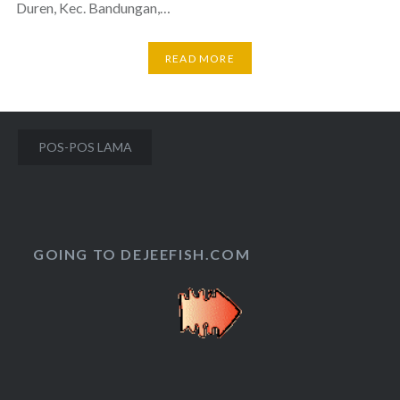
Duren, Kec. Bandungan,…
READ MORE
Navigasi
POS-POS LAMA
pos
GOING TO DEJEEFISH.COM