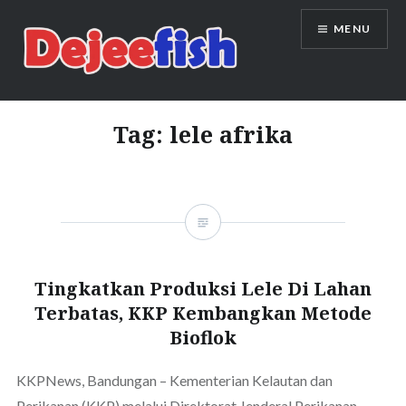
Skip
MENU
to
content
DEJEEFISH | PRODUSEN BENIH
IKAN BERKUALITAS INDONESIA
Tag:
lele afrika
Tingkatkan Produksi Lele Di Lahan
Terbatas, KKP Kembangkan Metode
Bioflok
KKPNews, Bandungan – Kementerian Kelautan dan
Perikanan (KKP) melalui Direktorat Jenderal Perikanan