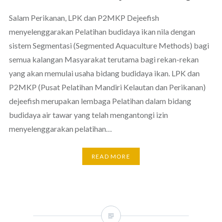
Salam Perikanan, LPK dan P2MKP Dejeefish
menyelenggarakan Pelatihan budidaya ikan nila dengan
sistem Segmentasi (Segmented Aquaculture Methods) bagi
semua kalangan Masyarakat terutama bagi rekan-rekan
yang akan memulai usaha bidang budidaya ikan. LPK dan
P2MKP (Pusat Pelatihan Mandiri Kelautan dan Perikanan)
dejeefish merupakan lembaga Pelatihan dalam bidang
budidaya air tawar yang telah mengantongi izin
menyelenggarakan pelatihan…
READ MORE