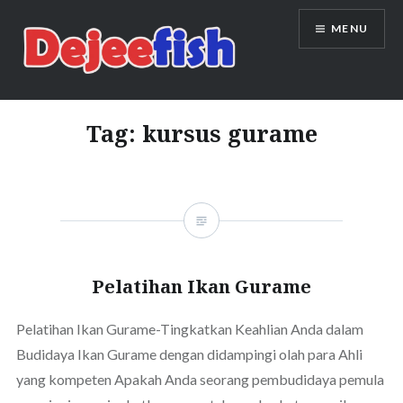
Skip
MENU
to
content
DEJEEFISH | PRODUSEN BENIH
IKAN BERKUALITAS INDONESIA
Tag:
kursus gurame
Pelatihan Ikan Gurame
Pelatihan Ikan Gurame-Tingkatkan Keahlian Anda dalam
Budidaya Ikan Gurame dengan didampingi olah para Ahli
yang kompeten Apakah Anda seorang pembudidaya pemula