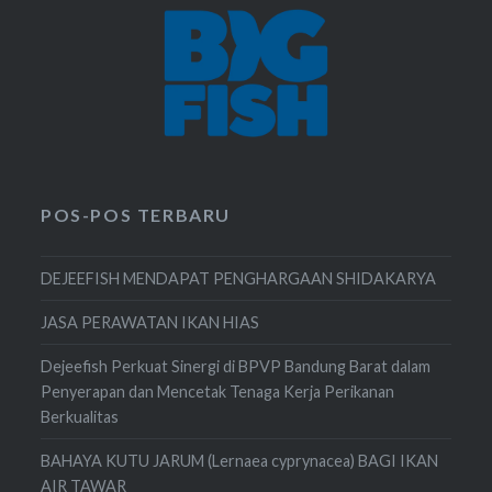
POS-POS TERBARU
DEJEEFISH MENDAPAT PENGHARGAAN SHIDAKARYA
JASA PERAWATAN IKAN HIAS
Dejeefish Perkuat Sinergi di BPVP Bandung Barat dalam
Penyerapan dan Mencetak Tenaga Kerja Perikanan
Berkualitas
BAHAYA KUTU JARUM (Lernaea cyprynacea) BAGI IKAN
AIR TAWAR