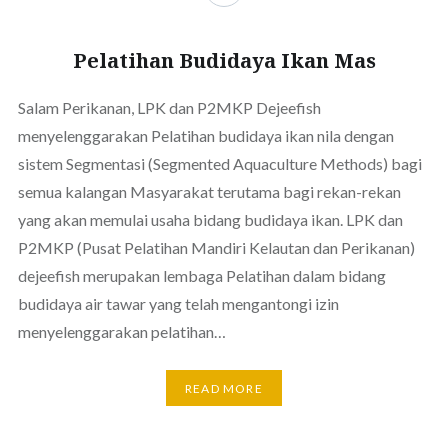
Pelatihan Budidaya Ikan Mas
Salam Perikanan, LPK dan P2MKP Dejeefish
menyelenggarakan Pelatihan budidaya ikan nila dengan
sistem Segmentasi (Segmented Aquaculture Methods) bagi
semua kalangan Masyarakat terutama bagi rekan-rekan
yang akan memulai usaha bidang budidaya ikan. LPK dan
P2MKP (Pusat Pelatihan Mandiri Kelautan dan Perikanan)
dejeefish merupakan lembaga Pelatihan dalam bidang
budidaya air tawar yang telah mengantongi izin
menyelenggarakan pelatihan…
READ MORE