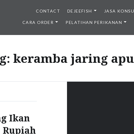
CONTACT
DEJEEFISH
JASA KONS
CARA ORDER
PELATIHAN PERIKANAN
BENIH IKAN BERKUALITAS I
g:
keramba jaring ap
ng Ikan
a Rupiah