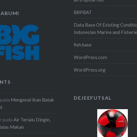
BBPBAT
KABUMI
Data Base Of Existing Conditi
Indonesian Marine and Fisheri
fish base
WordPress.com
WordPress.org
NTS
DEJEEFUTSAL
pada
Mengenal Ikan Batak
at
r
pada
Air Terlalu Dingin,
Malas Makan