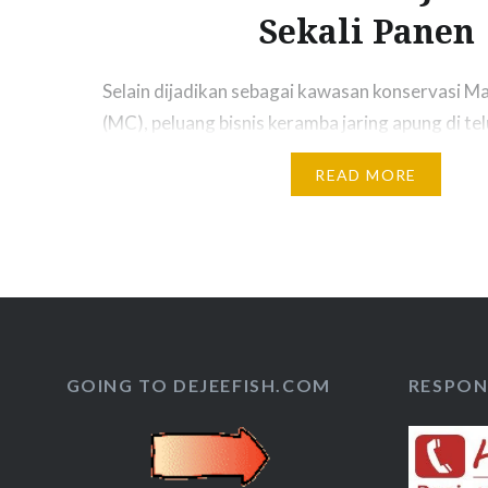
Sekali Panen
Selain dijadikan sebagai kawasan konservasi 
(MC), peluang bisnis keramba jaring apung di teluk
ratusan juta rupiah. AGUS Bei, ketua Mangrove
READ MORE
mengatakan, keramba jaring apung tersebut dik
oleh anggota yang tergabung dalam pengelola M
Mangrove Center, selain dijadikan sebagai kaw
edukasi, dan ekowisata, juga kami manfaatkan
GOING TO DEJEEFISH.COM
RESPON 