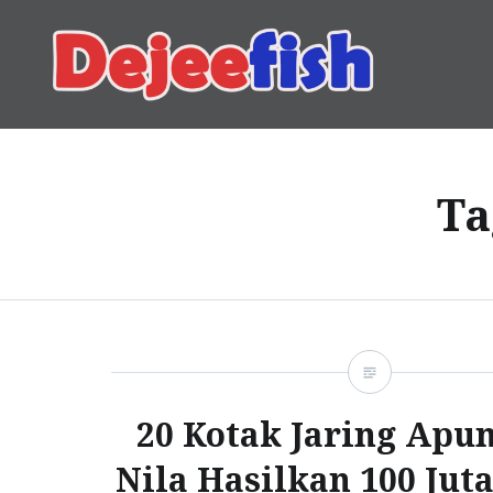
Skip
to
content
DEJEEFISH | PRODUSEN 
Ta
20 Kotak Jaring Apu
Nila Hasilkan 100 Jut