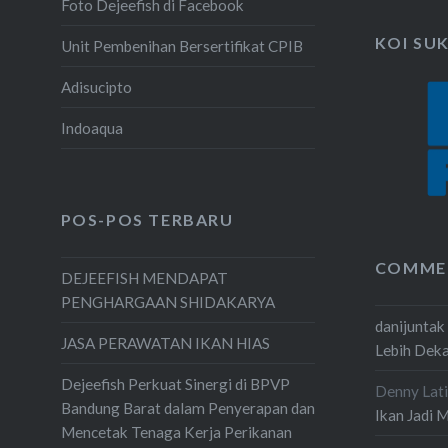
Foto Dejeefish di Facebook
KOI SU
Unit Pembenihan Bersertifikat CPIB
Adisucipto
Indoaqua
POS-POS TERBARU
COMME
DEJEEFISH MENDAPAT
PENGHARGAAN SHIDAKARYA
danijuntak
JASA PERAWATAN IKAN HIAS
Lebih Dek
Dejeefish Perkuat Sinergi di BPVP
Denny Lati
Bandung Barat dalam Penyerapan dan
Ikan Jadi 
Mencetak Tenaga Kerja Perikanan