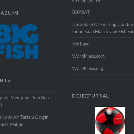
BBPBAT
KABUMI
Data Base Of Existing Conditi
Indonesian Marine and Fisheri
fish base
WordPress.com
WordPress.org
NTS
DEJEEFUTSAL
pada
Mengenal Ikan Batak
at
r
pada
Air Terlalu Dingin,
Malas Makan