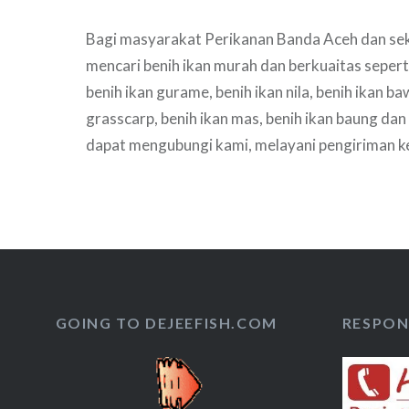
Bagi masyarakat Perikanan Banda Aceh dan sek
mencari benih ikan murah dan berkuaitas seperti j
benih ikan gurame, benih ikan nila, benih ikan ba
grasscarp, benih ikan mas, benih ikan baung dan 
dapat mengubungi kami, melayani pengiriman 
silahkan hubungi kami untuk informasi selengk
GOING TO DEJEEFISH.COM
RESPON 