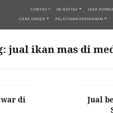
CONTACT
DEJEEFISH
JASA KONS
CARA ORDER
PELATIHAN PERIKANAN
BENIH IKAN BERKUALITAS I
g:
jual ikan mas di me
awar di
Jual b