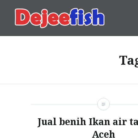
Skip
to
content
DEJEEFISH | PRODUSEN 
Ta
Jual benih Ikan air t
Aceh