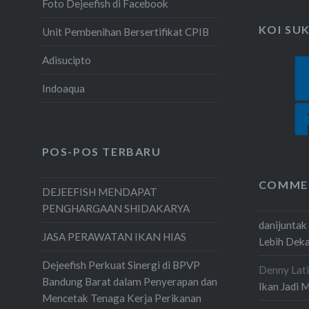
Foto Dejeefish di Facebook
KOI SU
Unit Pembenihan Bersertifikat CPIB
Adisucipto
Indoaqua
POS-POS TERBARU
COMME
DEJEEFISH MENDAPAT
PENGHARGAAN SHIDAKARYA
danijuntak
JASA PERAWATAN IKAN HIAS
Lebih Dek
Dejeefish Perkuat Sinergi di BPVP
Denny Lati
Bandung Barat dalam Penyerapan dan
Ikan Jadi 
Mencetak Tenaga Kerja Perikanan