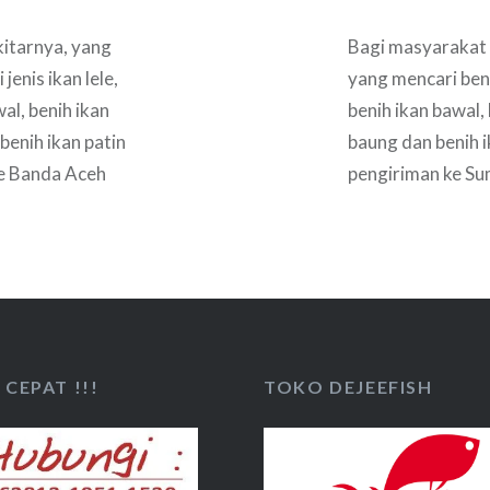
itarnya, yang
Bagi masyarakat 
enis ikan lele,
yang mencari benih
wal, benih ikan
benih ikan bawal, 
benih ikan patin
baung dan benih 
ke Banda Aceh
pengiriman ke Su
apnya
informasi seleng
CEPAT !!!
TOKO DEJEEFISH