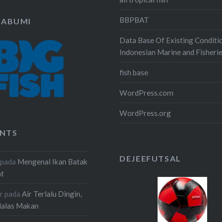
BBPBAT
KABUMI
Data Base Of Existing Conditi
Indonesian Marine and Fisheri
fish base
WordPress.com
WordPress.org
NTS
DEJEEFUTSAL
pada
Mengenal Ikan Batak
at
r
pada
Air Terlalu Dingin,
Malas Makan