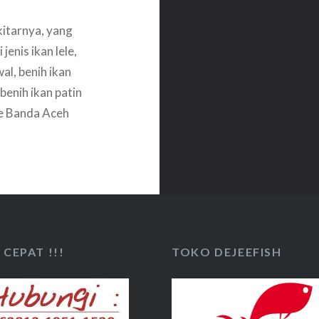
itarnya, yang
enis ikan lele,
wal, benih ikan
benih ikan patin
ke Banda Aceh
apnya
CEPAT !!!
TOKO DEJEEFISH