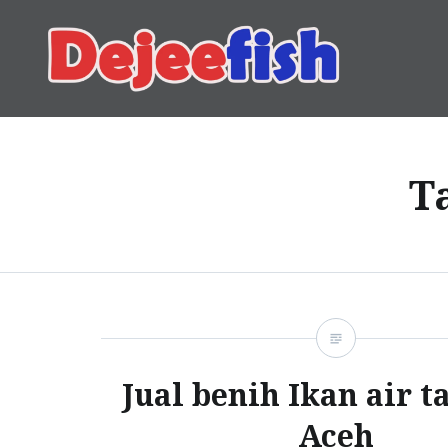
Skip
to
content
DEJEEFISH | PRODUSEN 
T
Jual benih Ikan air t
Aceh