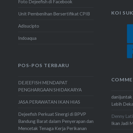
Foto Dejeefish di Facebook
KOI SU
Unit Pembenihan Bersertifikat CPIB
Adisucipto
Indoaqua
POS-POS TERBARU
COMME
DEJEEFISH MENDAPAT
PENGHARGAAN SHIDAKARYA
danijuntak
JASA PERAWATAN IKAN HIAS
Lebih Dek
Dejeefish Perkuat Sinergi di BPVP
Denny Lati
Bandung Barat dalam Penyerapan dan
Ikan Jadi 
Mencetak Tenaga Kerja Perikanan