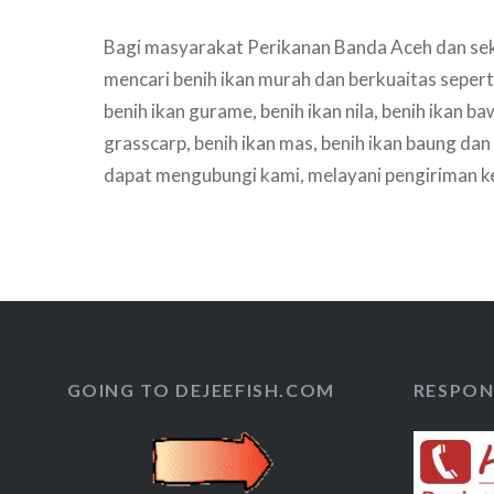
Bagi masyarakat Perikanan Banda Aceh dan sek
mencari benih ikan murah dan berkuaitas seperti j
benih ikan gurame, benih ikan nila, benih ikan ba
grasscarp, benih ikan mas, benih ikan baung dan 
dapat mengubungi kami, melayani pengiriman 
silahkan hubungi kami untuk informasi selengk
GOING TO DEJEEFISH.COM
RESPON 