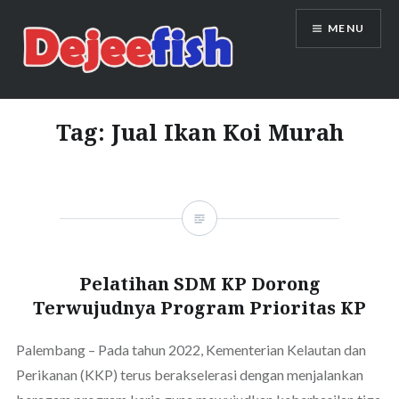
Skip
MENU
to
content
DEJEEFISH | PRODUSEN BENIH
IKAN BERKUALITAS INDONESIA
Tag:
Jual Ikan Koi Murah
Pelatihan SDM KP Dorong
Terwujudnya Program Prioritas KP
Palembang – Pada tahun 2022, Kementerian Kelautan dan
Perikanan (KKP) terus berakselerasi dengan menjalankan