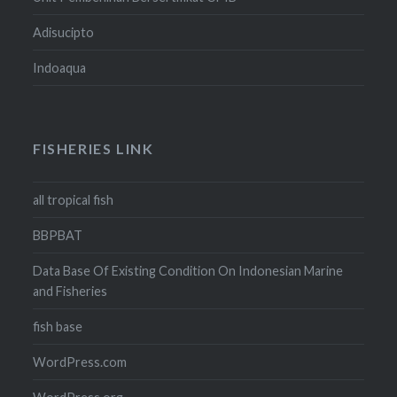
Adisucipto
Indoaqua
FISHERIES LINK
all tropical fish
BBPBAT
Data Base Of Existing Condition On Indonesian Marine
and Fisheries
fish base
WordPress.com