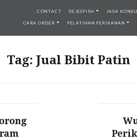
CONTACT
DEJEEFISH
JASA KONS
CARA ORDER
PELATIHAN PERIKANAN
BENIH IKAN BERKUALITAS I
Tag:
Jual Bibit Patin
Dorong
Wu
gram
Peri