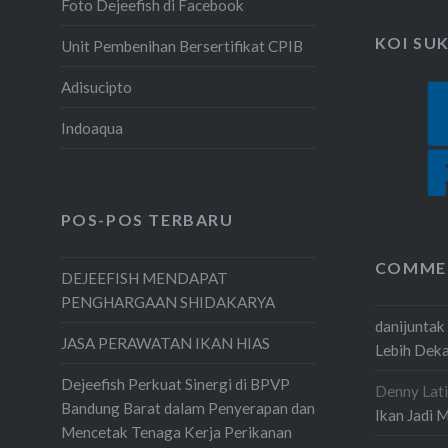
Foto Dejeefish di Facebook
KOI SU
Unit Pembenihan Bersertifikat CPIB
Adisucipto
Indoaqua
POS-POS TERBARU
COMME
DEJEEFISH MENDAPAT
PENGHARGAAN SHIDAKARYA
danijuntak
JASA PERAWATAN IKAN HIAS
Lebih Dek
Dejeefish Perkuat Sinergi di BPVP
Denny Lati
Bandung Barat dalam Penyerapan dan
Ikan Jadi 
Mencetak Tenaga Kerja Perikanan