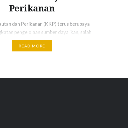
Perikanan
utan dan Perikanan (KKP) terus berupaya
katan pengelolaan sumber daya ikan, salah
kegiatan restocking untuk menambah stok ikan
READ MORE
 Melalui kolaborasi dengan berbagai pihak, kali
ocking dilakukan di Situ Gede, Kota Bogor,
rat, dengan menebar sebanyak 33.000 ikan.
12/2021), Alumni Angkatan 33 Institut…