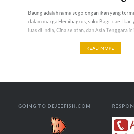
Baung adalah nama segolongan ikan yang term
dalam marga Hemibagrus, suku Bagridae. Ikan
luas di India, Cina selatan, dan Asia Tenggara ini
dengan banyak nama daerah, seperti ikan
duri, baong, baon ; bawon, senggal atau singgah;
READ MORE
atau beong ; niken, siken, tiken, tiken bato, dan l
masih sekerabat dengan lele (bangsa Silurifor
marganya, Hemibagrus, berasal dari kata bahas
berarti “setengah” atau “separuh”, dan bagrus,
dari pelafalan Muzarab bagre atas perkataan Y
yakni nama sejenis ikan…
GOING TO DEJEEFISH.COM
RESPON 