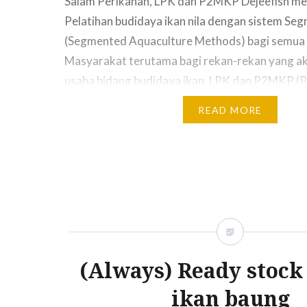
Salam Perikanan, LPK dan P2MKP Dejeefish m
Pelatihan budidaya ikan nila dengan sistem Se
(Segmented Aquaculture Methods) bagi semua
Masyarakat terutama bagi rekan-rekan yang a
usaha bidang budidaya ikan. LPK dan P2MKP (P
Mandiri Kelautan dan Perikanan) dejeefish me
READ MORE
Pelatihan dalam bidang budidaya air tawar yang
mengantongi izin menyelenggarakan pelatihan
(Always) Ready stock 
ikan baung