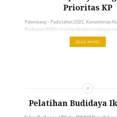
Prioritas KP
Palembang – Pada tahun 2022, Kementerian Ke
Perikanan (KKP) terus berakselerasi dengan m
beragam program kerja guna mewujudkan keber
READ MORE
program prioritas yang digaungkan Menteri Ke
Perikanan, Sakti Wahyu Trenggono, untuk men
peningkatan pendapatan negara dari sektor ke
perikanan. Salah satunya dalam upaya pengem
daya manusia, yang menjadi kunci keberhasila
Pelatihan Budidaya I