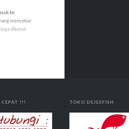
asuk ke
 yang menyebar
 juga dikenal
 tagih, tageh ,
ain-lain. Baung
mes). Nama
a Latin hemi yang
 yang dipungut
unani pagros,
CEPAT !!!
TOKO DEJEEFISH