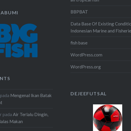
BBPBAT
KABUMI
Data Base Of Existing Conditi
Indonesian Marine and Fisheri
fish base
WordPress.com
WordPress.org
NTS
DEJEEFUTSAL
pada
Mengenal Ikan Batak
at
r
pada
Air Terlalu Dingin,
Malas Makan