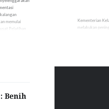
enyelenggarakan
gmentasi
 kalangan
Kementerian Kela
kan memulai
melakukan pening
usat Pelatihan
satunya melalui 
rupakan lembaga
di perairan umum.
 telah
ini kegiatan rest
…
Provinsi Jawa Ba
Pada Minggu (26/
: Benih