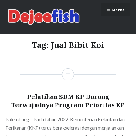
Skip
MENU
to
content
DEJEEFISH | PRODUSEN BENIH
IKAN BERKUALITAS INDONESIA
Tag:
Jual Bibit Koi
Pelatihan SDM KP Dorong
Terwujudnya Program Prioritas KP
Palembang – Pada tahun 2022, Kementerian Kelautan dan
Perikanan (KKP) terus berakselerasi dengan menjalankan