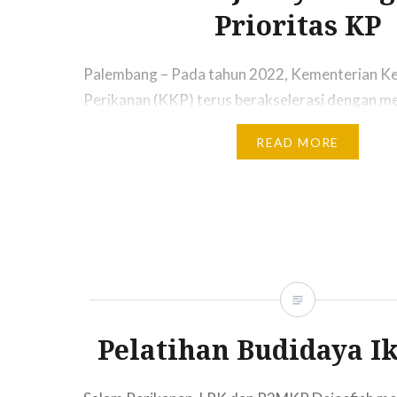
Prioritas KP
Palembang – Pada tahun 2022, Kementerian Ke
Perikanan (KKP) terus berakselerasi dengan m
beragam program kerja guna mewujudkan keber
READ MORE
program prioritas yang digaungkan Menteri Ke
Perikanan, Sakti Wahyu Trenggono, untuk men
peningkatan pendapatan negara dari sektor ke
perikanan. Salah satunya dalam upaya pengem
daya manusia, yang menjadi kunci keberhasila
Pelatihan Budidaya I