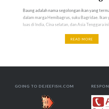
Baung adalah nama segolongan ikan yang term
dalam marga Hemibagrus, suku Bagridae. Ikan
luas di India, Cina selatan, dan Asia Tenggara ini
dengan banyak nama daerah, seperti ikan
duri, baong, baon ; bawon, senggal atau singgah;
READ MORE
atau beong ; niken, siken, tiken, tiken bato, dan l
masih sekerabat dengan lele (bangsa Silurifor
marganya, Hemibagrus, berasal dari kata bahas
berarti “setengah” atau “separuh”, dan bagrus,
dari pelafalan Muzarab bagre atas perkataan Y
yakni nama sejenis ikan…
GOING TO DEJEEFISH.COM
RESPON 