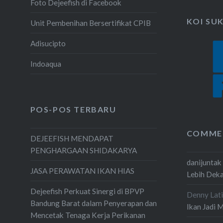
Foto Dejeefish di Facebook
KOI SU
Unit Pembenihan Bersertifikat CPIB
Adisucipto
Indoaqua
POS-POS TERBARU
COMME
DEJEEFISH MENDAPAT
PENGHARGAAN SHIDAKARYA
danijuntak
JASA PERAWATAN IKAN HIAS
Lebih Dek
Dejeefish Perkuat Sinergi di BPVP
Denny Lati
Bandung Barat dalam Penyerapan dan
Ikan Jadi 
Mencetak Tenaga Kerja Perikanan