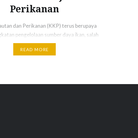
Perikanan
utan dan Perikanan (KKP) terus berupaya
katan pengelolaan sumber daya ikan, salah
kegiatan restocking untuk menambah stok ikan
READ MORE
 Melalui kolaborasi dengan berbagai pihak, kali
ocking dilakukan di Situ Gede, Kota Bogor,
rat, dengan menebar sebanyak 33.000 ikan.
12/2021), Alumni Angkatan 33 Institut…