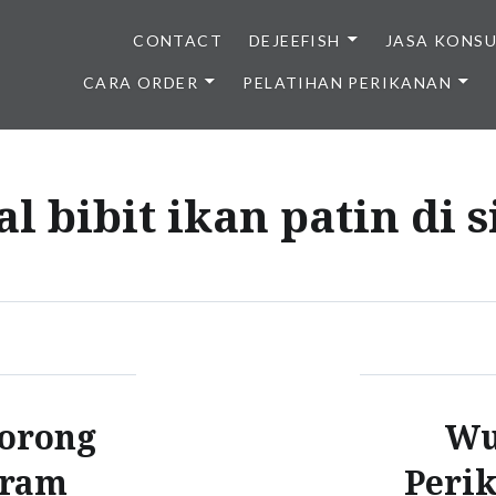
CONTACT
DEJEEFISH
JASA KONS
CARA ORDER
PELATIHAN PERIKANAN
BENIH IKAN BERKUALITAS I
al bibit ikan patin di 
Dorong
Wu
gram
Peri