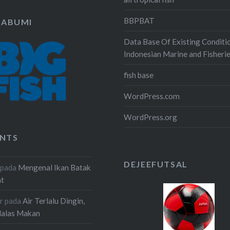
BBPBAT
KABUMI
Data Base Of Existing Conditi
Indonesian Marine and Fisheri
fish base
WordPress.com
WordPress.org
NTS
DEJEEFUTSAL
pada
Mengenal Ikan Batak
at
r
pada
Air Terlalu Dingin,
Malas Makan