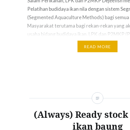
Salam Perikanan, LPK dan P2MKP Dejeefish m
Pelatihan budidaya ikan nila dengan sistem Se
(Segmented Aquaculture Methods) bagi semua
Masyarakat terutama bagi rekan-rekan yang a
usaha bidang budidaya ikan. LPK dan P2MKP (P
Mandiri Kelautan dan Perikanan) dejeefish me
READ MORE
Pelatihan dalam bidang budidaya air tawar yang
mengantongi izin menyelenggarakan pelatihan
(Always) Ready stock 
ikan baung