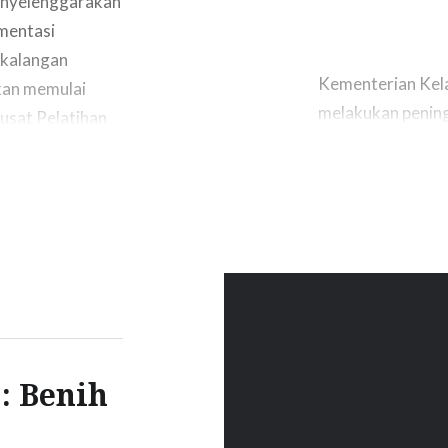
enyelenggarakan
gmentasi
 kalangan
Kementerian Kela
kan memulai
melakukan pening
usat Pelatihan
satunya melalui 
rupakan lembaga
di perairan umum.
 telah
ini kegiatan rest
…
Provinsi Jawa Ba
Pada Minggu (26/
: Benih