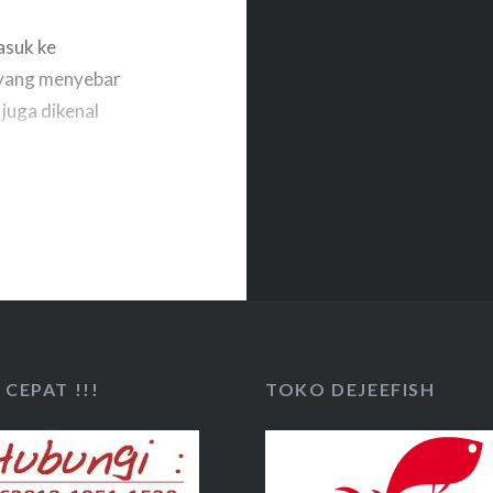
asuk ke
 yang menyebar
 juga dikenal
 tagih, tageh ,
ain-lain. Baung
mes). Nama
a Latin hemi yang
 yang dipungut
unani pagros,
CEPAT !!!
TOKO DEJEEFISH