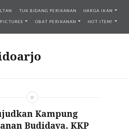
ULTAN
TUK BIDANG PERIKANAN
HARGA IKAN
PICTURES
OBAT PERIKANAN
HOT ITEM!
NDONESIA
sidoarjo
judkan Kampung
kanan Budidaya, KKP