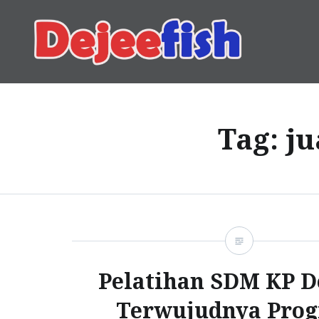
Skip
to
content
DEJEEFISH | PRODUSEN 
Tag:
ju
Pelatihan SDM KP 
Terwujudnya Pro