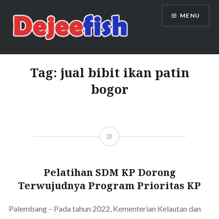
Skip
MENU
to
content
DEJEEFISH | PRODUSEN BENIH
IKAN BERKUALITAS INDONESIA
Tag:
jual bibit ikan patin
bogor
Pelatihan SDM KP Dorong
Terwujudnya Program Prioritas KP
Palembang – Pada tahun 2022, Kementerian Kelautan dan