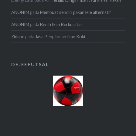
Denny Latir
pada
Air Terlalu Dingin, Ikan Jadi Malas Makan
ANONIM
pada
Membuat sendiri pakan lele alternatif
ANONIM
pada
Benih Ikan Berkualitas
Zidane
pada
Jasa Pengiriman Ikan Koki
DEJEEFUTSAL