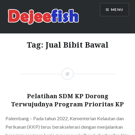
Skip
MENU
to
content
DEJEEFISH | PRODUSEN BENIH
IKAN BERKUALITAS INDONESIA
Tag:
Jual Bibit Bawal
Pelatihan SDM KP Dorong
Terwujudnya Program Prioritas KP
Palembang – Pada tahun 2022, Kementerian Kelautan dan
Perikanan (KKP) terus berakselerasi dengan menjalankan