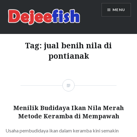
Skip
MENU
to
content
DEJEEFISH | PRODUSEN BENIH
IKAN BERKUALITAS INDONESIA
Tag:
jual benih nila di
pontianak
Menilik Budidaya Ikan Nila Merah
Metode Keramba di Mempawah
Usaha pembudidaya ikan dalam keramba kini semakin