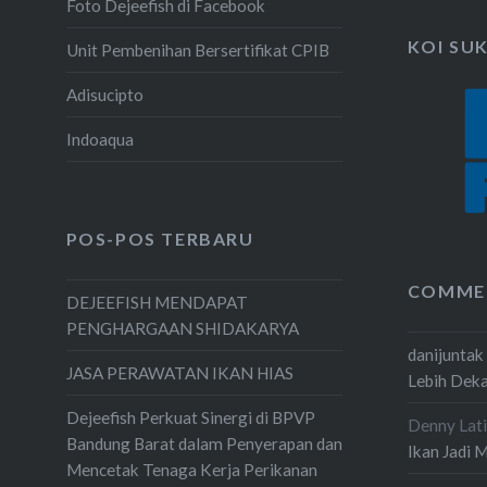
Foto Dejeefish di Facebook
KOI SU
Unit Pembenihan Bersertifikat CPIB
Adisucipto
Indoaqua
POS-POS TERBARU
COMME
DEJEEFISH MENDAPAT
PENGHARGAAN SHIDAKARYA
danijuntak
JASA PERAWATAN IKAN HIAS
Lebih Dek
Dejeefish Perkuat Sinergi di BPVP
Denny Lati
Bandung Barat dalam Penyerapan dan
Ikan Jadi 
Mencetak Tenaga Kerja Perikanan