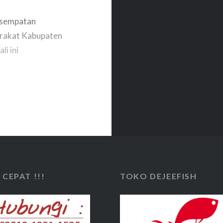
esempatan
arakat Kabupaten
li ini
ng siap jual
 Bupati Katingan
rta kepala Dinas
mawan….
CEPAT !!!
TOKO DEJEEFISH