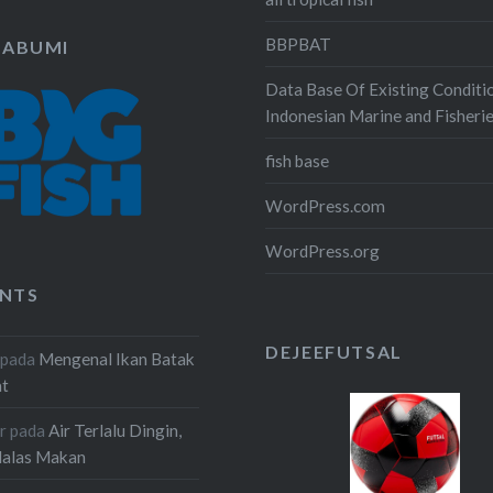
BBPBAT
KABUMI
Data Base Of Existing Conditi
Indonesian Marine and Fisheri
fish base
WordPress.com
WordPress.org
NTS
DEJEEFUTSAL
pada
Mengenal Ikan Batak
at
r
pada
Air Terlalu Dingin,
Malas Makan