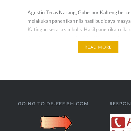
Agustin Teras Narang, Gubernur Kalteng berk
melakukan panen ikan nila hasil budidaya masy
Katingan secara simbolis. Hasil panen ikan nila ka
diperkirakan mencapai sekitar 2 ton yang langsu
kepada produsen. Saat panen, Teras didampingi
READ MORE
Ahmad Yantengli dan Wakil Bupati Sakariyas se
Kelautan dan Perikanan Provinsi Kalteng Dar
GOING TO DEJEEFISH.COM
RESPON 