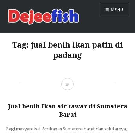
Skip
MENU
to
content
DEJEEFISH | PRODUSEN BENIH
IKAN BERKUALITAS INDONESIA
Tag:
jual benih ikan patin di
padang
Jual benih Ikan air tawar di Sumatera
Barat
Bagi masyarakat Perikanan Sumatera barat dan sekitarnya,