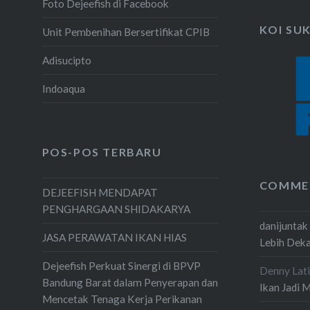
Foto Dejeefish di Facebook
KOI SU
Unit Pembenihan Bersertifikat CPIB
Adisucipto
Indoaqua
POS-POS TERBARU
COMME
DEJEEFISH MENDAPAT
PENGHARGAAN SHIDAKARYA
danijuntak
JASA PERAWATAN IKAN HIAS
Lebih Dek
Dejeefish Perkuat Sinergi di BPVP
Denny Lati
Bandung Barat dalam Penyerapan dan
Ikan Jadi 
Mencetak Tenaga Kerja Perikanan