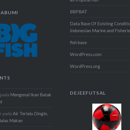
BBPBAT
KABUMI
Data Base Of Existing Conditi
Indonesian Marine and Fisheri
fish base
WordPress.com
WordPress.org
NTS
DEJEEFUTSAL
pada
Mengenal Ikan Batak
at
r
pada
Air Terlalu Dingin,
Malas Makan