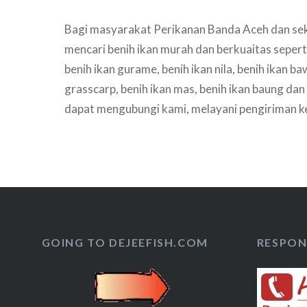
Bagi masyarakat Perikanan Banda Aceh dan sek
mencari benih ikan murah dan berkuaitas seperti j
benih ikan gurame, benih ikan nila, benih ikan ba
grasscarp, benih ikan mas, benih ikan baung dan 
dapat mengubungi kami, melayani pengiriman 
silahkan hubungi kami untuk informasi selengk
GOING TO DEJEEFISH.COM
RESPON 