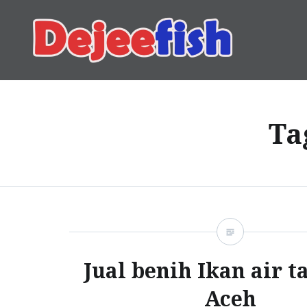
Skip
to
content
DEJEEFISH | PRODUSEN 
Ta
Jual benih Ikan air t
Aceh