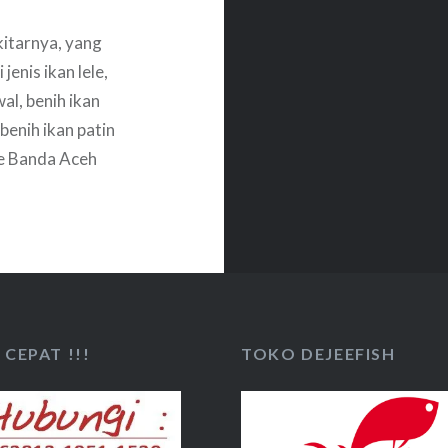
itarnya, yang
enis ikan lele,
wal, benih ikan
benih ikan patin
ke Banda Aceh
apnya
CEPAT !!!
TOKO DEJEEFISH