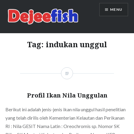
Skip
MENU
to
content
DEJEEFISH | PRODUSEN BENIH
IKAN BERKUALITAS INDONESIA
Tag:
indukan unggul
Profil Ikan Nila Unggulan
Berikut ini adalah jenis-jenis ikan nila unggul hasil penelitian
yang telah dirilis oleh Kementerian Kelautan dan Perikanan
RI : Nila GESIT Nama Latin : Oreochromis sp. Nomor SK