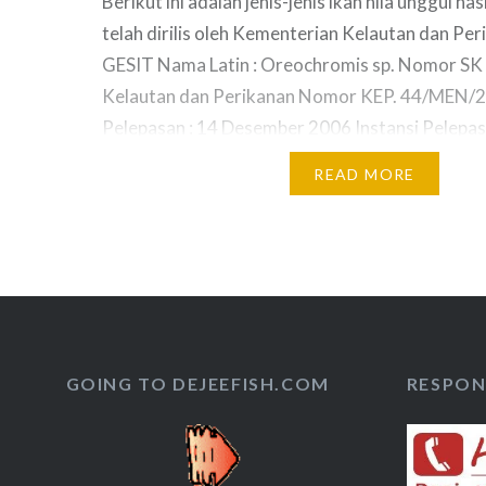
Berikut ini adalah jenis-jenis ikan nila unggul has
telah dirilis oleh Kementerian Kelautan dan Peri
GESIT Nama Latin : Oreochromis sp. Nomor SK R
Kelautan dan Perikanan Nomor KEP. 44/MEN/2
Pelepasan : 14 Desember 2006 Instansi Pelepa
Sukabumi / DJPB Keunggulan Benih yang dihasi
READ MORE
nila…
GOING TO DEJEEFISH.COM
RESPON 