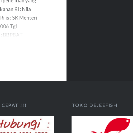
il penelitian yang
kanan RI : Nila
ilis : SK Menteri
006 Tgl
s : BBPBAT
lkan 80% adalah
CEPAT !!!
TOKO DEJEEFISH