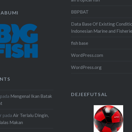
BBPBAT
KABUMI
Data Base Of Existing Conditi
Indonesian Marine and Fisheri
fish base
WordPress.com
WordPress.org
NTS
DEJEEFUTSAL
pada
Mengenal Ikan Batak
at
r
pada
Air Terlalu Dingin,
Malas Makan