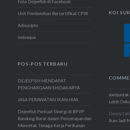
Foto Dejeefish di Facebook
KOI SU
Unit Pembenihan Bersertifikat CPIB
Adisucipto
Indoaqua
POS-POS TERBARU
COMME
DEJEEFISH MENDAPAT
PENGHARGAAN SHIDAKARYA
danijuntak
JASA PERAWATAN IKAN HIAS
Lebih Dek
Dejeefish Perkuat Sinergi di BPVP
Denny Lati
Bandung Barat dalam Penyerapan dan
Ikan Jadi 
Mencetak Tenaga Kerja Perikanan