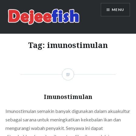
Skip
MENU
to
content
DEJEEFISH | PRODUSEN BENIH
IKAN BERKUALITAS INDONESIA
Tag:
imunostimulan
Imunostimulan
Imunostimulan semakin banyak digunakan dalam akuakultur
sebagai sarana untuk meningkatkan kekebalan ikan dan
mengurangi wabah penyakit. Senyawa ini dapat