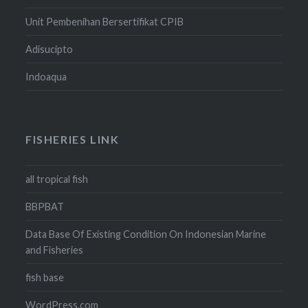
Unit Pembenihan Bersertifikat CPIB
Adisucipto
Indoaqua
FISHERIES LINK
all tropical fish
BBPBAT
Data Base Of Existing Condition On Indonesian Marine
and Fisheries
fish base
WordPress.com