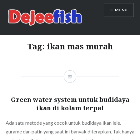
Skip
MENU
to
content
DEJEEFISH | PRODUSEN BENIH
IKAN BERKUALITAS INDONESIA
Tag:
ikan mas murah
Green water system untuk budidaya
ikan di kolam terpal
Ada satu metode yang cocok untuk budidaya ikan lele,
gurame dan patin yang saat ini banyak diterapkan. Tak hanya