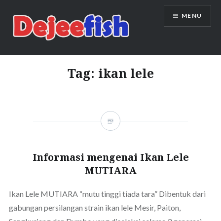
Skip
MENU
to
content
DEJEEFISH | PRODUSEN BENIH
IKAN BERKUALITAS INDONESIA
Tag:
ikan lele
Informasi mengenai Ikan Lele
MUTIARA
Ikan Lele MUTIARA “mutu tinggi tiada tara” Dibentuk dari
gabungan persilangan strain ikan lele Mesir, Paiton,