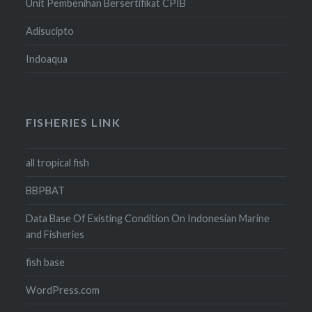
Unit Pembenihan Bersertifikat CPIB
Adisucipto
Indoaqua
FISHERIES LINK
all tropical fish
BBPBAT
Data Base Of Existing Condition On Indonesian Marine
and Fisheries
fish base
WordPress.com