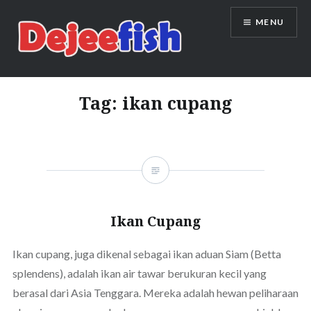
Skip
MENU
to
content
DEJEEFISH | PRODUSEN BENIH
IKAN BERKUALITAS INDONESIA
Tag:
ikan cupang
Ikan Cupang
Ikan cupang, juga dikenal sebagai ikan aduan Siam (Betta
splendens), adalah ikan air tawar berukuran kecil yang
berasal dari Asia Tenggara. Mereka adalah hewan peliharaan