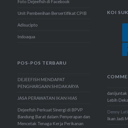
Foto Dejeefish di Facebook
KOI SU
Unit Pembenihan Bersertifikat CPIB
Adisucipto
Indoaqua
POS-POS TERBARU
COMME
DEJEEFISH MENDAPAT
PENGHARGAAN SHIDAKARYA
danijuntak
JASA PERAWATAN IKAN HIAS
Lebih Dek
Dejeefish Perkuat Sinergi di BPVP
Denny Lati
Bandung Barat dalam Penyerapan dan
Ikan Jadi 
Mencetak Tenaga Kerja Perikanan