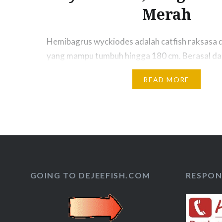
Merah
Hemibagrus wyckiodes adalah catfish raksasa d
yang mampu tumbuh hingga 180 cm. Berasal da
Thailand dan sekitarnya. Ikan ini hidup dalam sa
READ MORE
dengan Mekong Giant Catfish, Siamese Giant C
Khan Catfish. Karena sirip ekornya yang berwa
dewasa, maka ikan ini dijuluki Siamese Red Tail 
masih…
GOING TO DEJEEFISH.COM
RESPON 