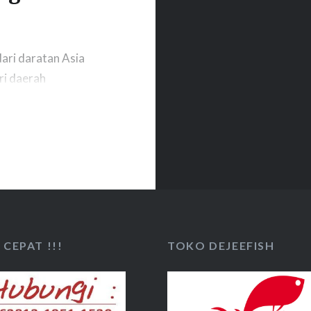
ari daratan Asia
ri daerah
tu habitat
arp & Genghis
rna merah saat
Catfish. Saat
CEPAT !!!
TOKO DEJEEFISH