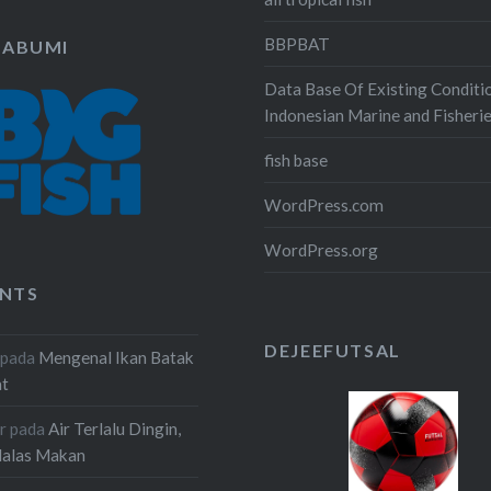
BBPBAT
KABUMI
Data Base Of Existing Conditi
Indonesian Marine and Fisheri
fish base
WordPress.com
WordPress.org
NTS
DEJEEFUTSAL
pada
Mengenal Ikan Batak
at
r
pada
Air Terlalu Dingin,
Malas Makan