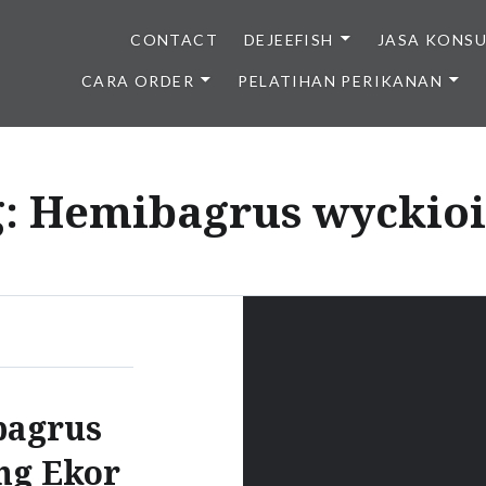
CONTACT
DEJEEFISH
JASA KONS
CARA ORDER
PELATIHAN PERIKANAN
BENIH IKAN BERKUALITAS I
g:
Hemibagrus wyckioi
bagrus
ng Ekor