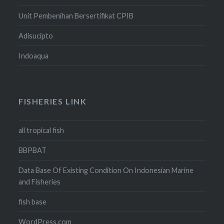
Unit Pembenihan Bersertifikat CPIB
Adisucipto
Indoaqua
FISHERIES LINK
all tropical fish
BBPBAT
Data Base Of Existing Condition On Indonesian Marine
and Fisheries
fish base
WordPress.com