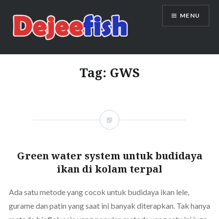
Skip
MENU
to
content
DEJEEFISH | PRODUSEN BENIH
IKAN BERKUALITAS INDONESIA
Tag:
GWS
Green water system untuk budidaya
ikan di kolam terpal
Ada satu metode yang cocok untuk budidaya ikan lele,
gurame dan patin yang saat ini banyak diterapkan. Tak hanya