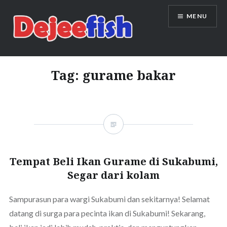
Skip
MENU
to
content
DEJEEFISH | PRODUSEN BENIH
IKAN BERKUALITAS INDONESIA
Tag:
gurame bakar
Tempat Beli Ikan Gurame di Sukabumi,
Segar dari kolam
Sampurasun para wargi Sukabumi dan sekitarnya! Selamat
datang di surga para pecinta ikan di Sukabumi! Sekarang,