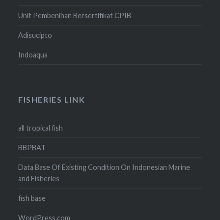
Unit Pembenihan Bersertifikat CPIB
Adisucipto
Indoaqua
FISHERIES LINK
all tropical fish
BBPBAT
Data Base Of Existing Condition On Indonesian Marine
and Fisheries
fish base
WordPress.com