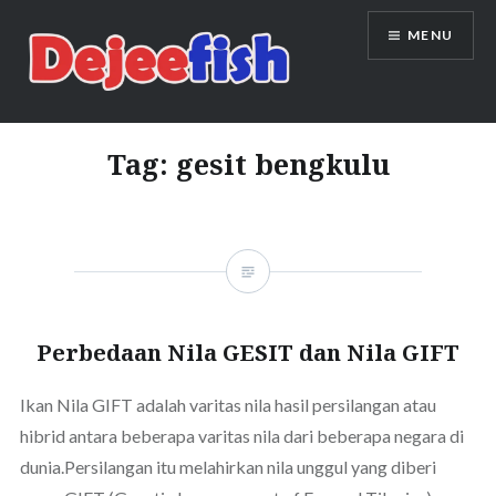
Skip
MENU
to
content
DEJEEFISH | PRODUSEN BENIH
IKAN BERKUALITAS INDONESIA
Tag:
gesit bengkulu
Perbedaan Nila GESIT dan Nila GIFT
Ikan Nila GIFT adalah varitas nila hasil persilangan atau
hibrid antara beberapa varitas nila dari beberapa negara di
dunia.Persilangan itu melahirkan nila unggul yang diberi