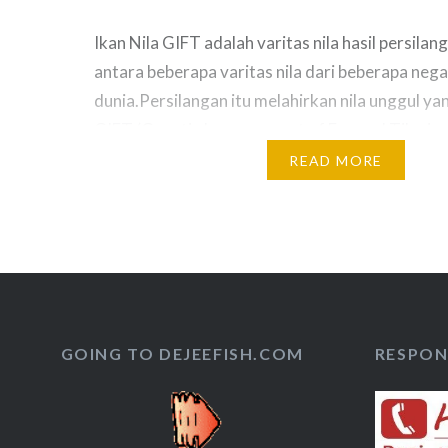
Ikan Nila GIFT adalah varitas nila hasil persilan
antara beberapa varitas nila dari beberapa nega
dunia.Persilangan itu melahirkan nila unggul ya
GIFT (Genetic Improvement of Farmed Tilapias).
GIFT memiliki keunggulan pertumbuhan dan pr
READ MORE
lebih tinggi dibandingkan dengan jenis ikan nila
ikan nila jantan dan betina dalam satu populasi 
GOING TO DEJEEFISH.COM
RESPON 