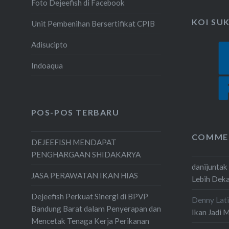
Foto Dejeefish di Facebook
KOI SU
Unit Pembenihan Bersertifikat CPIB
Adisucipto
Indoaqua
POS-POS TERBARU
COMME
DEJEEFISH MENDAPAT
PENGHARGAAN SHIDAKARYA
danijuntak
JASA PERAWATAN IKAN HIAS
Lebih Dek
Dejeefish Perkuat Sinergi di BPVP
Denny Lati
Bandung Barat dalam Penyerapan dan
Ikan Jadi 
Mencetak Tenaga Kerja Perikanan