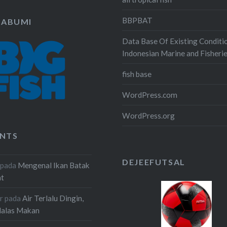
BBPBAT
KABUMI
Data Base Of Existing Conditi
Indonesian Marine and Fisheri
fish base
WordPress.com
WordPress.org
NTS
DEJEEFUTSAL
pada
Mengenal Ikan Batak
at
r
pada
Air Terlalu Dingin,
Malas Makan