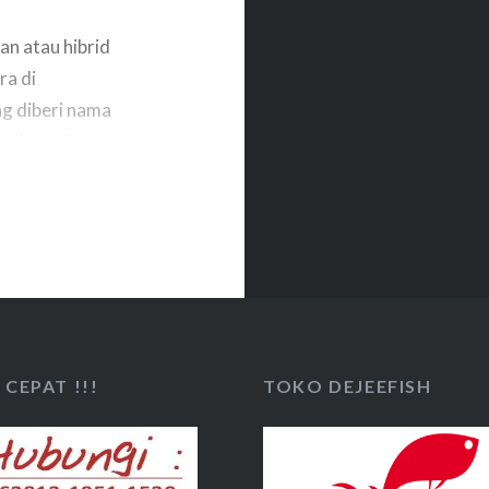
gan atau hibrid
ra di
ng diberi nama
 Ikan nila
oduktivitas yang
 lain. Pertumbuhan
akan selalu…
CEPAT !!!
TOKO DEJEEFISH