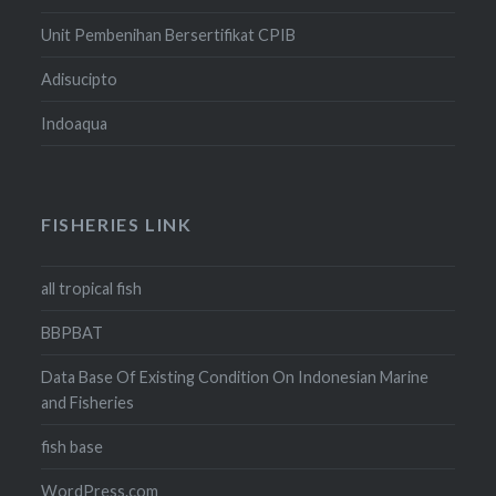
Unit Pembenihan Bersertifikat CPIB
Adisucipto
Indoaqua
FISHERIES LINK
all tropical fish
BBPBAT
Data Base Of Existing Condition On Indonesian Marine
and Fisheries
fish base
WordPress.com