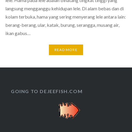
lele. Hama pada lele adalah binatang tingkat tinggi yang
langsung mengganggu kehidupan lele. Di alam bebas dan di
kolam terbuka, hama yang sering menyerang lele antara lain:
berang-berang, ular, katak, burung, serangga, musang air,
ikan gabus…
READ MORE
GOING TO DEJEEFISH.COM