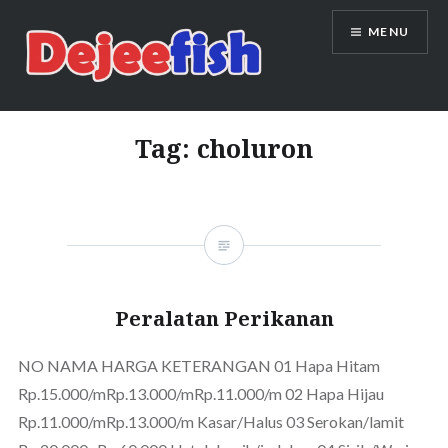
Skip
MENU
to
content
DEJEEFISH | PRODUSEN BENIH
IKAN BERKUALITAS INDONESIA
Tag:
choluron
Peralatan Perikanan
NO NAMA HARGA KETERANGAN 01 Hapa Hitam
Rp.15.000/mRp.13.000/mRp.11.000/m 02 Hapa Hijau
Rp.11.000/mRp.13.000/m Kasar/Halus 03 Serokan/lamit