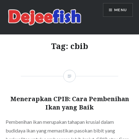
Skip
MENU
to
content
DEJEEFISH | PRODUSEN BENIH
IKAN BERKUALITAS INDONESIA
Tag:
cbib
Menerapkan CPIB: Cara Pembenihan
Ikan yang Baik
Pembenihan ikan merupakan tahapan krusial dalam
budidaya ikan yang memastikan pasokan bibit yang