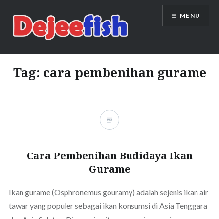
Skip
MENU
to
content
DEJEEFISH | PRODUSEN BENIH
IKAN BERKUALITAS INDONESIA
Tag:
cara pembenihan gurame
Cara Pembenihan Budidaya Ikan
Gurame
Ikan gurame (Osphronemus gouramy) adalah sejenis ikan air
tawar yang populer sebagai ikan konsumsi di Asia Tenggara