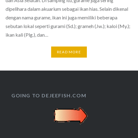
dan Asia Selatan. Di samping itu, gurame juga sering
dipelihara dalam akuarium sebagai ikan hias. Selain dikenal
dengan nama gurame, ikan ini juga memiliki beberapa
sebutan lokal seperti gurami (Sd.); grameh (Jw.); kaloi (My.);
ikan kali (Plg.), dan…
READ MORE
GOING TO DEJEEFISH.COM