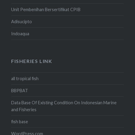
Unit Pembenihan Bersertifikat CPIB
Adisucipto
Indoaqua
FISHERIES LINK
all tropical fish
BBPBAT
Data Base Of Existing Condition On Indonesian Marine
and Fisheries
fish base
WordPress.com