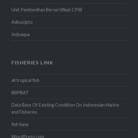
Unit Pembenihan Bersertifikat CPIB
Adisucipto
Indoaqua
FISHERIES LINK
all tropical fish
BBPBAT
Data Base Of Existing Condition On Indonesian Marine
and Fisheries
fish base
WordPress.com