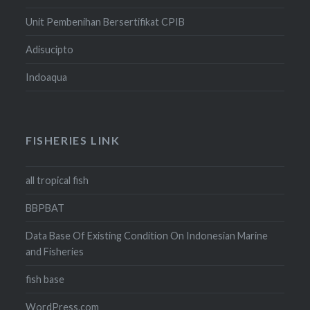
Unit Pembenihan Bersertifikat CPIB
Adisucipto
Indoaqua
FISHERIES LINK
all tropical fish
BBPBAT
Data Base Of Existing Condition On Indonesian Marine
and Fisheries
fish base
WordPress.com