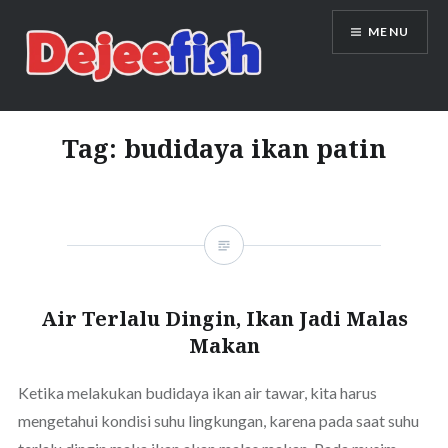
Skip
MENU
to
content
DEJEEFISH | PRODUSEN BENIH
IKAN BERKUALITAS INDONESIA
Tag:
budidaya ikan patin
Air Terlalu Dingin, Ikan Jadi Malas
Makan
Ketika melakukan budidaya ikan air tawar, kita harus
mengetahui kondisi suhu lingkungan, karena pada saat suhu