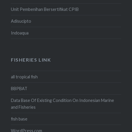
Unit Pembenihan Bersertifikat CPIB
Adisucipto
Indoaqua
FISHERIES LINK
all tropical fish
BBPBAT
Data Base Of Existing Condition On Indonesian Marine
and Fisheries
fish base
WordPress.com