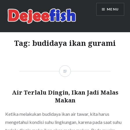
Skip
MENU
to
content
DEJEEFISH | PRODUSEN BENIH
IKAN BERKUALITAS INDONESIA
Tag:
budidaya ikan gurami
Air Terlalu Dingin, Ikan Jadi Malas
Makan
Ketika melakukan budidaya ikan air tawar, kita harus
mengetahui kondisi suhu lingkungan, karena pada saat suhu