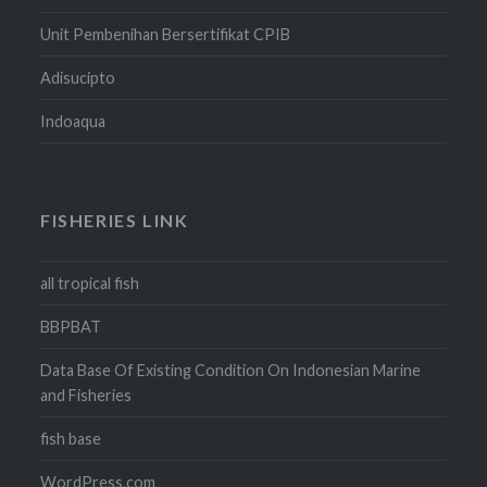
Unit Pembenihan Bersertifikat CPIB
Adisucipto
Indoaqua
FISHERIES LINK
all tropical fish
BBPBAT
Data Base Of Existing Condition On Indonesian Marine
and Fisheries
fish base
WordPress.com