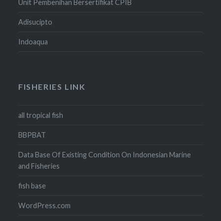
Unit Pembenihan Bersertifikat CPIB
Adisucipto
Indoaqua
FISHERIES LINK
all tropical fish
BBPBAT
Data Base Of Existing Condition On Indonesian Marine
and Fisheries
fish base
WordPress.com