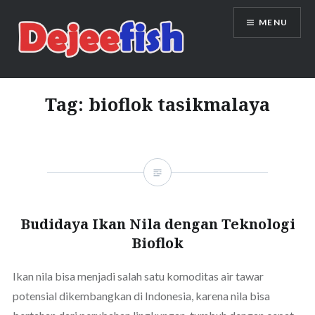
Skip
MENU
to
content
DEJEEFISH | PRODUSEN BENIH
IKAN BERKUALITAS INDONESIA
Tag:
bioflok tasikmalaya
Budidaya Ikan Nila dengan Teknologi
Bioflok
Ikan nila bisa menjadi salah satu komoditas air tawar
potensial dikembangkan di Indonesia, karena nila bisa