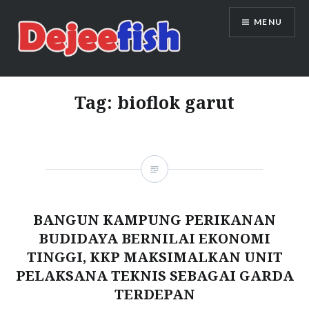
Skip
MENU
to
content
DEJEEFISH | PRODUSEN BENIH
IKAN BERKUALITAS INDONESIA
Tag:
bioflok garut
BANGUN KAMPUNG PERIKANAN
BUDIDAYA BERNILAI EKONOMI
TINGGI, KKP MAKSIMALKAN UNIT
PELAKSANA TEKNIS SEBAGAI GARDA
TERDEPAN