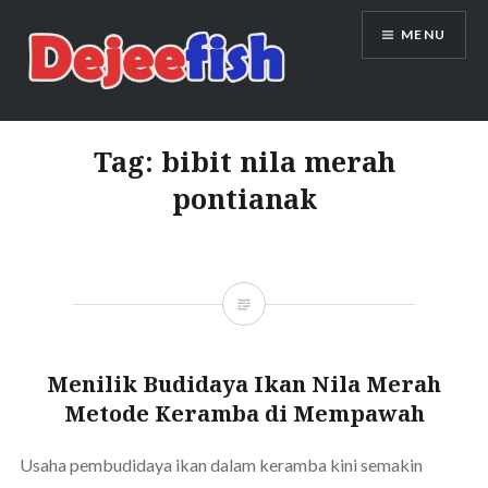
Skip
MENU
to
content
DEJEEFISH | PRODUSEN BENIH
IKAN BERKUALITAS INDONESIA
Tag:
bibit nila merah
pontianak
Menilik Budidaya Ikan Nila Merah
Metode Keramba di Mempawah
Usaha pembudidaya ikan dalam keramba kini semakin